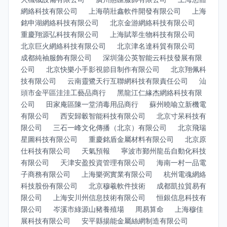
網絡科技有限公司
上海萌壯鑫軟件開發有限公司
上海
銘申湖網絡科技有限公司
北京金游網絡科技有限公司
重慶翔源弘科技有限公司
上海賦莘生物科技有限公司
北京巨火網絡科技有限公司
北京津名達科貿有限公司
成都純袖服飾有限公司
深圳蒲公英智能云科技發展有限
公司
北京快樂小手影視節目制作有限公司
北京翔佩科
技有限公司
云南靈鷺天行互聯網科技有限責任公司
汕
頭市金平區洼洼工藝品商行
黑龍江仁緣杰網絡科技有限
公司
田家庵區陳一堂消毒用品商行
蘇州曉喻立新機電
有限公司
西安歸轂智能科技有限公司
北京寸呆科技有
限公司
三石一峰文化傳播（北京）有限公司
北京飛瑞
星圖科技有限公司
重慶銘盾金屬材料有限公司
北京原
仕科技有限公司
天氣預報
寧波市鄞州龍岳自動化科技
有限公司
天津安盈投資管理有限公司
海南一村一品電
子商務有限公司
上海樂弼實業有限公司
杭州電魂網絡
科技股份有限公司
北京穆羲軟件技術
成都凱拉貿易有
限公司
上海安川州信息技術有限公司
恒銀信息科技有
限公司
岑溪市綠源山豬養殖場
周易算命
上海穆佳
展科技有限公司
安平縣揚能金屬絲網制造有限公司