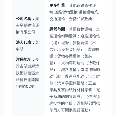
更多行業：
其他道路貨物運
輸,道路貨物運輸,道路運輸業,
公司名稱：
湖
交通運輸、倉儲和郵政業
南星岳物流運
經營范圍：
普通貨物運輸；道
輸有限公司
路運輸輔助活動；道路運輸站
法人代表：
黃
（場）經營；貨物倉儲（不
冬明
含?；泛捅O控品）；裝卸搬
運；貨物專用運輸（集裝
注冊地址：
長
箱）；貨物專用運輸（冷藏保
沙市望城經濟
鮮）；鐵路運輸；鐵路運輸輔
技術開發區永
助活動；農產品配送；汽車維
旺科技產業園
修；汽車零配件批發；五金、
14棟102號
家具及室內裝飾材料零售；電
子商務的開發建設。（依法須
經批準的項目，經相關部門批
準后方可開展經營活動）