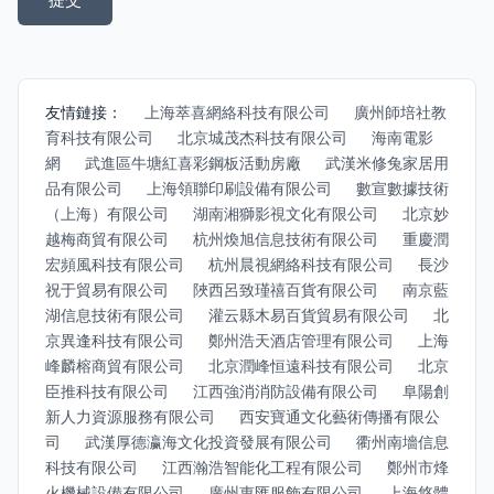
友情鏈接：
上海萃喜網絡科技有限公司
廣州師培社教
育科技有限公司
北京城茂杰科技有限公司
海南電影
網
武進區牛塘紅喜彩鋼板活動房廠
武漢米修兔家居用
品有限公司
上海領聯印刷設備有限公司
數宣數據技術
（上海）有限公司
湖南湘獅影視文化有限公司
北京妙
越梅商貿有限公司
杭州煥旭信息技術有限公司
重慶潤
宏頻風科技有限公司
杭州晨視網絡科技有限公司
長沙
祝于貿易有限公司
陜西呂致瑾禧百貨有限公司
南京藍
湖信息技術有限公司
灌云縣木易百貨貿易有限公司
北
京異逢科技有限公司
鄭州浩天酒店管理有限公司
上海
峰麟榕商貿有限公司
北京潤峰恒遠科技有限公司
北京
臣推科技有限公司
江西強消消防設備有限公司
阜陽創
新人力資源服務有限公司
西安寶通文化藝術傳播有限公
司
武漢厚德瀛海文化投資發展有限公司
衢州南墻信息
科技有限公司
江西瀚浩智能化工程有限公司
鄭州市烽
火機械設備有限公司
廣州惠匯服飾有限公司
上海悠體