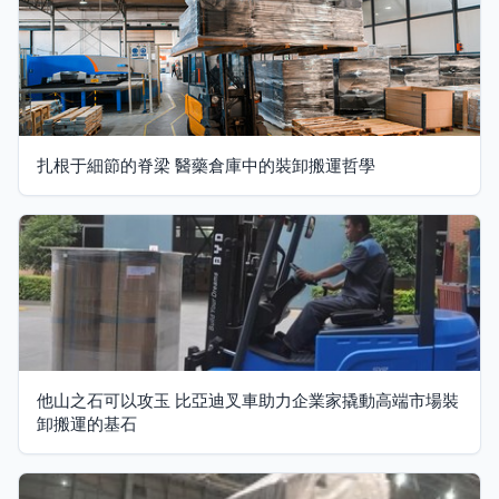
扎根于細節的脊梁 醫藥倉庫中的裝卸搬運哲學
他山之石可以攻玉 比亞迪叉車助力企業家撬動高端市場裝
卸搬運的基石