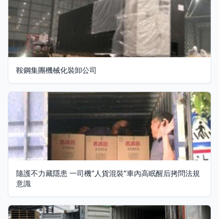
鞍鋼集團機械化裝卸公司
隨護不力藏隱患 一司機“人貨混裝”車內高眠醒后拷問法規
意識