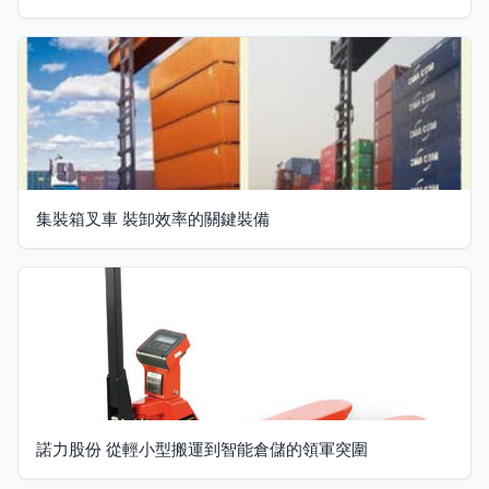
集裝箱叉車 裝卸效率的關鍵裝備
諾力股份 從輕小型搬運到智能倉儲的領軍突圍